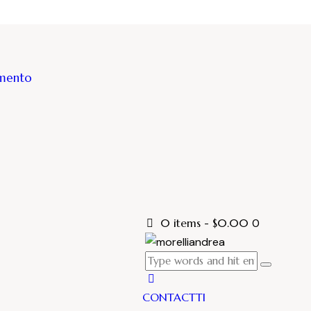
amento
0 items
-
$0.00
0
CONTACTTI